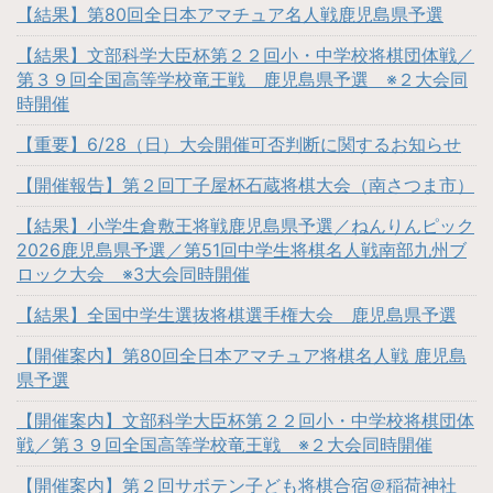
【結果】第80回全日本アマチュア名人戦鹿児島県予選
【結果】文部科学大臣杯第２２回小・中学校将棋団体戦／
第３９回全国高等学校竜王戦 鹿児島県予選 ※２大会同
時開催
【重要】6/28（日）大会開催可否判断に関するお知らせ
【開催報告】第２回丁子屋杯石蔵将棋大会（南さつま市）
【結果】小学生倉敷王将戦鹿児島県予選／ねんりんピック
2026鹿児島県予選／第51回中学生将棋名人戦南部九州ブ
ロック大会 ※3大会同時開催
【結果】全国中学生選抜将棋選手権大会 鹿児島県予選
【開催案内】第80回全日本アマチュア将棋名人戦 鹿児島
県予選
【開催案内】文部科学大臣杯第２２回小・中学校将棋団体
戦／第３９回全国高等学校竜王戦 ※２大会同時開催
【開催案内】第２回サボテン子ども将棋合宿＠稲荷神社