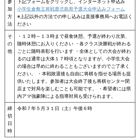
参
下記フォームをクリックし、インターネット申込み
加
小学生倉敷王将戦鹿児島県予選大会申込みフォーム
方
※上記以外の方法での申し込みは直接事務局へお電話く
法
ださい
そ
・１２時～１３時まで昼食休憩。予選が終わり次第、
の
随時休憩にお入りください ・各クラス決勝戦が終わる
他
ごとに随時表彰を行います ・全体としての大会が終わ
るのは通常は大体１７時頃となりますが、小学生大会
の場合は早めに終わることもございますのでご了承く
ださい。 ・本戦敗退後も自由に将棋を指せる場所も提
供いたします。参加者は大会終了後も将棋センター閉
店まで対局を楽しむことも可能です。 ・希望者には県
内アマ強豪陣による指導対局も受けられます。
締
令和７年５月３１日（土）午後６時
切
日
時