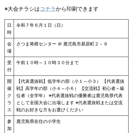
※大会チラシは
コチラ
から印刷できます
日
令和７年６月１日（日）
時
会
さつま将棋センター ＠ 鹿児島市易居町２－９
場
受
午前１０時～１０時３０分まで
付
開
【代表選抜戦】低学年の部（小１～小３） 【代表選抜
催
戦】高学年の部（小４～小６） 【交流戦】初心者～級
ク
位者（全学年） ※代表選抜戦の優勝者は鹿児島県代表
ラ
として全国大会に出場します ※代表選抜戦または交流
ス
戦のお好きな方をお選びください
参
鹿児島県在住の小学生
加