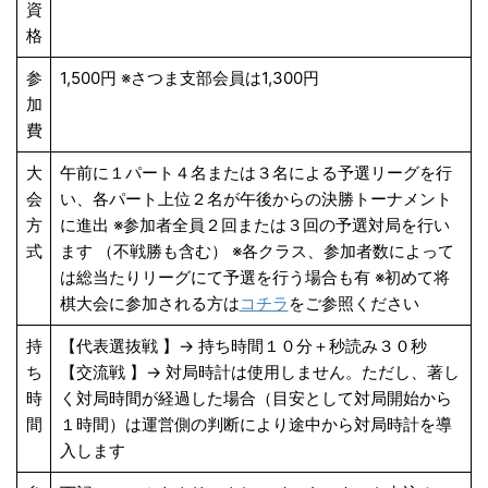
資
格
参
1,500円 ※さつま支部会員は1,300円
加
費
大
午前に１パート４名または３名による予選リーグを行
会
い、各パート上位２名が午後からの決勝トーナメント
方
に進出 ※参加者全員２回または３回の予選対局を行い
式
ます （不戦勝も含む） ※各クラス、参加者数によって
は総当たりリーグにて予選を行う場合も有 ※初めて将
棋大会に参加される方は
コチラ
をご参照ください
持
【代表選抜戦 】→ 持ち時間１０分＋秒読み３０秒
ち
【交流戦 】→ 対局時計は使用しません。ただし、著し
時
く対局時間が経過した場合（目安として対局開始から
間
１時間）は運営側の判断により途中から対局時計を導
入します