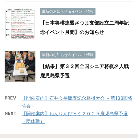
最新のお知らせ＆イベント情報
【日本将棋連盟さつま支部設立二周年記
念イベント月間】のお知らせ
最新のお知らせ＆イベント情報
【結果】第３２回全国シニア将棋名人戦
鹿児島県予選
PREV
【開催案内】石井会長盤寿記念将棋大会 －第138回将
薩会－
NEXT
【開催案内】ねんりんぴっく２０２５鹿児島県予選
（団体戦）