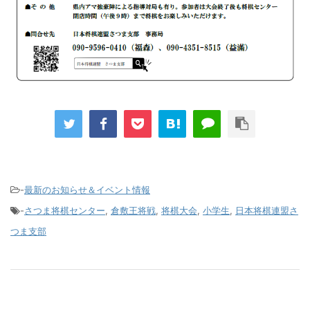
-
最新のお知らせ＆イベント情報
-
さつま将棋センター
,
倉敷王将戦
,
将棋大会
,
小学生
,
日本将棋連盟さ
つま支部