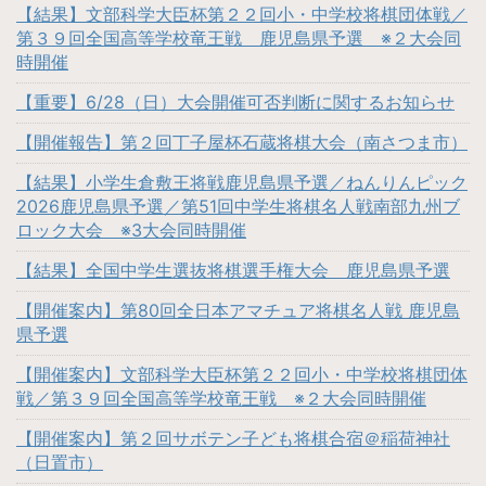
【結果】文部科学大臣杯第２２回小・中学校将棋団体戦／
第３９回全国高等学校竜王戦 鹿児島県予選 ※２大会同
時開催
【重要】6/28（日）大会開催可否判断に関するお知らせ
【開催報告】第２回丁子屋杯石蔵将棋大会（南さつま市）
【結果】小学生倉敷王将戦鹿児島県予選／ねんりんピック
2026鹿児島県予選／第51回中学生将棋名人戦南部九州ブ
ロック大会 ※3大会同時開催
【結果】全国中学生選抜将棋選手権大会 鹿児島県予選
【開催案内】第80回全日本アマチュア将棋名人戦 鹿児島
県予選
【開催案内】文部科学大臣杯第２２回小・中学校将棋団体
戦／第３９回全国高等学校竜王戦 ※２大会同時開催
【開催案内】第２回サボテン子ども将棋合宿＠稲荷神社
（日置市）