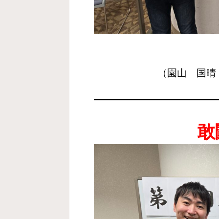
（園山 国晴
敢