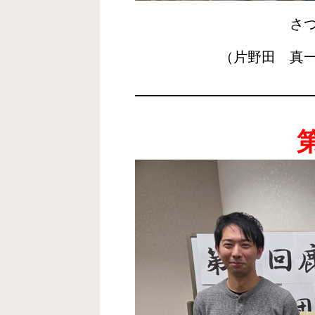
さ
（片野田 真