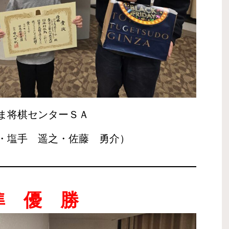
ま将棋センターＳＡ
・塩手 遥之・佐藤 勇介）
準 優 勝