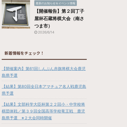
最新のお知らせ＆イベント情報
【開催報告】第２回丁子
屋杯石蔵将棋大会（南さ
つま市）
2026/6/14
新着情報をチェック！
【開催案内】第61回しんぶん赤旗将棋大会鹿児
島県予選
【結果】第80回全日本アマチュア名人戦鹿児島
県予選
【結果】文部科学大臣杯第２２回小・中学校将
棋団体戦／第３９回全国高等学校竜王戦 鹿児
島県予選 ※２大会同時開催