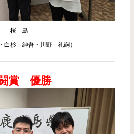
桜 島
・白杉 紳吾・川野 礼嗣）
闘賞 優勝