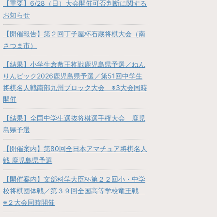
【重要】6/28（日）大会開催可否判断に関する
お知らせ
【開催報告】第２回丁子屋杯石蔵将棋大会（南
さつま市）
【結果】小学生倉敷王将戦鹿児島県予選／ねん
りんピック2026鹿児島県予選／第51回中学生
将棋名人戦南部九州ブロック大会 ※3大会同時
開催
【結果】全国中学生選抜将棋選手権大会 鹿児
島県予選
【開催案内】第80回全日本アマチュア将棋名人
戦 鹿児島県予選
【開催案内】文部科学大臣杯第２２回小・中学
校将棋団体戦／第３９回全国高等学校竜王戦
※２大会同時開催