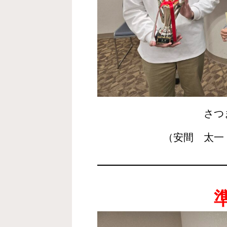
さつ
（安間 太一