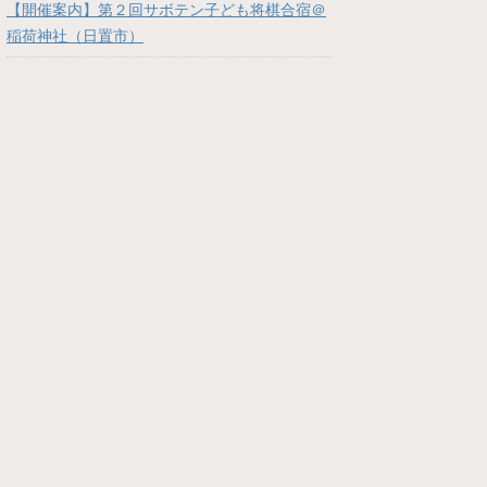
【開催案内】第２回サボテン子ども将棋合宿＠
稲荷神社（日置市）