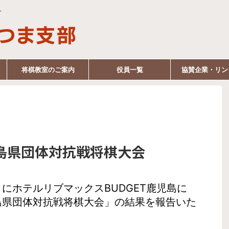
す
将棋教室のご案内
役員一覧
協賛企業・リン
島県団体対抗戦将棋大会
にホテルリブマックスBUDGET鹿児島に
島県団体対抗戦将棋大会」の結果を報告いた