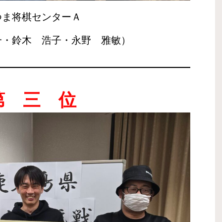
つま将棋センターＡ
一・鈴木 浩子・永野 雅敏）
第 三 位