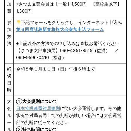
加
※さつま支部会員は【一般】1,500円 【高校生以下】
費
1,300円
参
下記フォームをクリックし、インターネット申込み
加
第６回鹿児島新春将棋大会参加申込フォーム
方
法
※上記以外の方法での申し込みは直接お電話ください
【さつま支部事務局】090-4351-8515（益滿） ／
090-9596-0410（福森）
締
令和８年１月１１日（日）午後６時まで
切
日
時
大
①
大会規則について
会
日本将棋連盟対局規則
に従い大会運営します。その他
ル
状況で対局者同士での判断が難しい場合には大会運営
ー
部の判断に従ってください
ル
②
持ち時間について