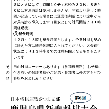
Ｓ級とＡ級は持ち時間１０分＋秒読み３０秒。Ｂ級と
Ｃ級は対局時計は使用しませんが、開始より著しく時
間が経過している場合には運営側判断により途中から
対局時計を導入します（目安として対局開始より１時
間経過後）
③
昼食時間
１２時～１３時を昼食時間とします。予選対局を早め
に終えた方は随時休憩に入られてください。大会進行
状況により１３時半までの休憩時間となる場合もござ
います
そ
自由対局コーナーもあります（参加費無料） お子様に
の
付き添いの保護者様やご兄弟・参加者以外の方もぜひ
他
将棋をお楽しみください