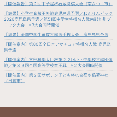
【開催報告】第２回丁子屋杯石蔵将棋大会（南さつま市）
【結果】小学生倉敷王将戦鹿児島県予選／ねんりんピック
2026鹿児島県予選／第51回中学生将棋名人戦南部九州ブ
ロック大会 ※3大会同時開催
【結果】全国中学生選抜将棋選手権大会 鹿児島県予選
【開催案内】第80回全日本アマチュア将棋名人戦 鹿児島
県予選
【開催案内】文部科学大臣杯第２２回小・中学校将棋団体
戦／第３９回全国高等学校竜王戦 ※２大会同時開催
【開催案内】第２回サボテン子ども将棋合宿＠稲荷神社
（日置市）