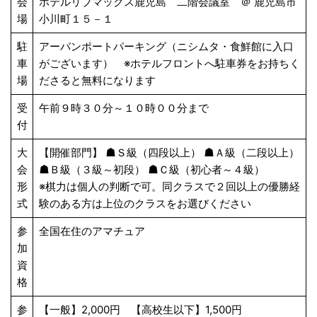
会
ホテルリブマックス鹿児島 二階会議室 ＠ 鹿児島市
場
小川町１５－１
駐
アーバンポートパーキング（ニシムタ・食鮮館に入口
車
がございます） ※ホテルフロントへ駐車券をお持ちく
場
ださると無料になります
受
午前９時３０分～１０時００分まで
付
大
【開催部門】 ☗Ｓ級（四段以上） ☗Ａ級（二段以上）
会
☗Ｂ級（３級～初段） ☗Ｃ級（初心者～４級）
形
※棋力は個人の判断で可。同クラスで２回以上の優勝経
式
験のある方は上位のクラスをお選びください
参
全国在住のアマチュア
加
資
格
参
【一般】2,000円 【高校生以下】1,500円