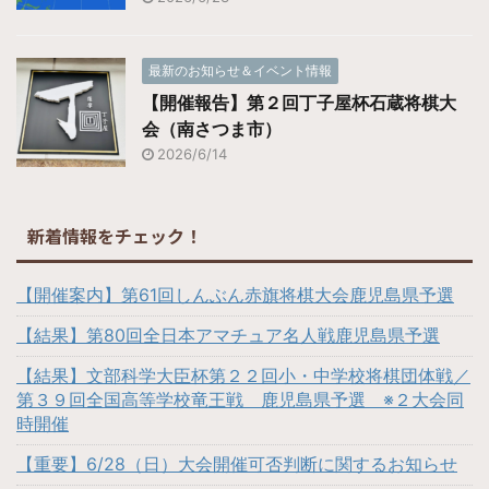
最新のお知らせ＆イベント情報
【開催報告】第２回丁子屋杯石蔵将棋大
会（南さつま市）
2026/6/14
新着情報をチェック！
【開催案内】第61回しんぶん赤旗将棋大会鹿児島県予選
【結果】第80回全日本アマチュア名人戦鹿児島県予選
【結果】文部科学大臣杯第２２回小・中学校将棋団体戦／
第３９回全国高等学校竜王戦 鹿児島県予選 ※２大会同
時開催
【重要】6/28（日）大会開催可否判断に関するお知らせ