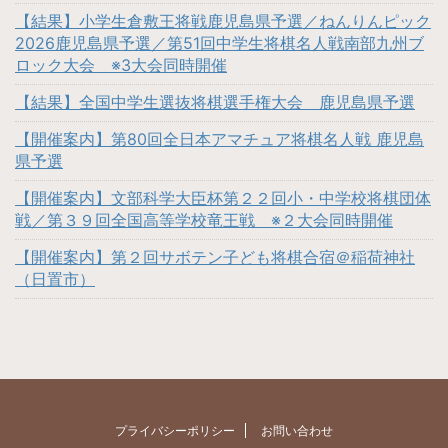
【結果】小学生倉敷王将戦鹿児島県予選／ねんりんピック
2026鹿児島県予選／第51回中学生将棋名人戦南部九州ブ
ロック大会 ※3大会同時開催
【結果】全国中学生選抜将棋選手権大会 鹿児島県予選
【開催案内】第80回全日本アマチュア将棋名人戦 鹿児島
県予選
【開催案内】文部科学大臣杯第２２回小・中学校将棋団体
戦／第３９回全国高等学校竜王戦 ※２大会同時開催
【開催案内】第２回サボテン子ども将棋合宿＠稲荷神社
（日置市）
プライバシーポリシー
お問い合わせ