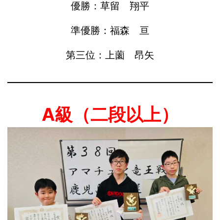
優勝：草留 翔平
準優勝：福森 亘
第三位：上薗 昂矢
A級（二段以上）