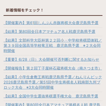
新着情報をチェック！
【開催案内】第61回しんぶん赤旗将棋大会鹿児島県予選
【結果】第80回全日本アマチュア名人戦鹿児島県予選
【結果】文部科学大臣杯第２２回小・中学校将棋団体戦／
第３９回全国高等学校竜王戦 鹿児島県予選 ※２大会同
時開催
【重要】6/28（日）大会開催可否判断に関するお知らせ
【開催報告】第２回丁子屋杯石蔵将棋大会（南さつま市）
【結果】小学生倉敷王将戦鹿児島県予選／ねんりんピック
2026鹿児島県予選／第51回中学生将棋名人戦南部九州ブ
ロック大会 ※3大会同時開催
【結果】全国中学生選抜将棋選手権大会 鹿児島県予選
【開催案内】第80回全日本アマチュア将棋名人戦 鹿児島