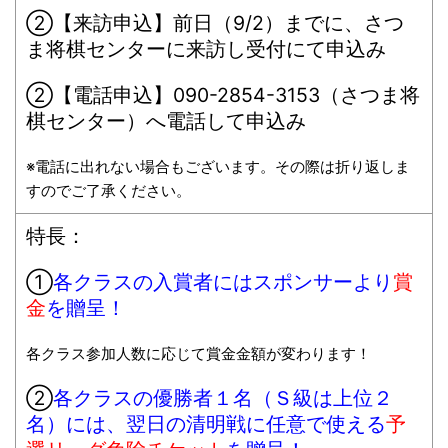
②【
来訪申込
】前日（9/2）までに、さつ
ま将棋センターに来訪し受付にて申込み
②【
電話申込
】090-2854-3153（さつま将
棋センター）へ電話して申込み
※電話に出れない場合もございます。その際は折り返しま
すのでご了承ください。
特長：
①
各クラスの入賞者にはスポンサーより
賞
金
を贈呈！
各クラス参加人数に応じて賞金金額が変わります！
②
各クラスの優勝者１名（Ｓ級は上位２
名）には、翌日の清明戦に任意で使える
予