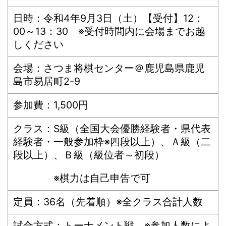
日時：令和4年9月3日（土）【受付】12：
00～13：30 ※受付時間内に会場までお越
しください
会場：さつま将棋センター＠鹿児島県鹿児
島市易居町2-9
参加費：1,500円
クラス：S級（全国大会優勝経験者・県代表
経験者・一般参加枠※四段以上）、Ａ級（二
段以上）、Ｂ級（級位者～初段）
※棋力は自己申告で可
定員：36名（先着順）※全クラス合計人数
試合方式：トーナメント戦 ※参加人数によ