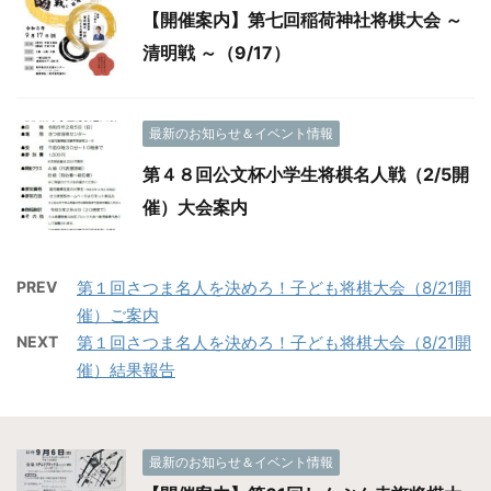
【開催案内】第七回稲荷神社将棋大会 ～
清明戦 ～（9/17）
最新のお知らせ＆イベント情報
第４８回公文杯小学生将棋名人戦（2/5開
催）大会案内
PREV
第１回さつま名人を決めろ！子ども将棋大会（8/21開
催）ご案内
NEXT
第１回さつま名人を決めろ！子ども将棋大会（8/21開
催）結果報告
最新のお知らせ＆イベント情報