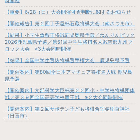
時開催
【重要】6/28（日）大会開催可否判断に関するお知らせ
【開催報告】第２回丁子屋杯石蔵将棋大会（南さつま市）
【結果】小学生倉敷王将戦鹿児島県予選／ねんりんピック
2026鹿児島県予選／第51回中学生将棋名人戦南部九州ブ
ロック大会 ※3大会同時開催
【結果】全国中学生選抜将棋選手権大会 鹿児島県予選
【開催案内】第80回全日本アマチュア将棋名人戦 鹿児島
県予選
【開催案内】文部科学大臣杯第２２回小・中学校将棋団体
戦／第３９回全国高等学校竜王戦 ※２大会同時開催
【開催案内】第２回サボテン子ども将棋合宿＠稲荷神社
（日置市）