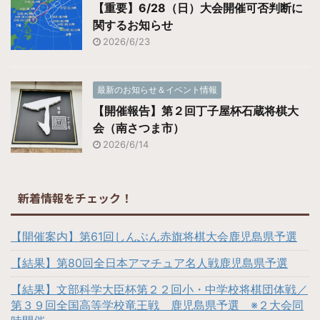
【重要】6/28（日）大会開催可否判断に
関するお知らせ
2026/6/23
最新のお知らせ＆イベント情報
【開催報告】第２回丁子屋杯石蔵将棋大
会（南さつま市）
2026/6/14
新着情報をチェック！
【開催案内】第61回しんぶん赤旗将棋大会鹿児島県予選
【結果】第80回全日本アマチュア名人戦鹿児島県予選
【結果】文部科学大臣杯第２２回小・中学校将棋団体戦／
第３９回全国高等学校竜王戦 鹿児島県予選 ※２大会同