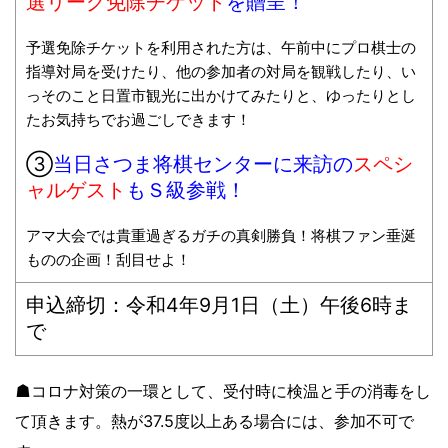
選リーグ免除チケット
を贈呈！
予選免除チケットを利用された方は、午前中にプロ棋士の
指導対局を受けたり、他の参加者の対局を観戦したり、い
っそのこと日置市観光に出かけてみたりと、ゆったりとし
たお気持ちでお過ごしできます！
③
当日さつま将棋センターに来訪の
スペシ
ャルゲスト
も
Ｓ級参戦！
アマ大会では貴重過ぎるガチの真剣勝負！将棋ファン垂涎
ものの企画！刮目せよ！
申込締切：令和4年9月1日（土）午後6時ま
で
☗コロナ対策の一環として、受付時に検温と手の消毒をし
て頂きます。熱が37.5度以上ある場合には、参加不可で