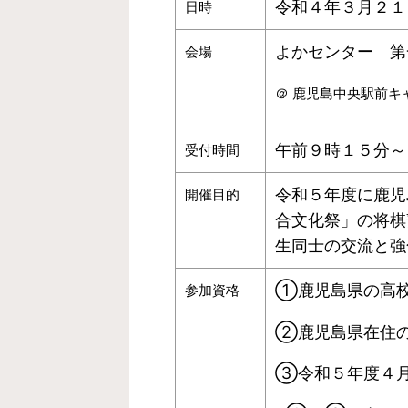
令和４年３月２１
日時
よかセンター 第
会場
＠ 鹿児島中央駅前キ
午前９時１５分～
受付時間
令和５年度に鹿児
開催目的
合文化祭」の将棋
生同士の交流と強
①鹿児島県の高
参加資格
②鹿児島県在住
③令和５年度４