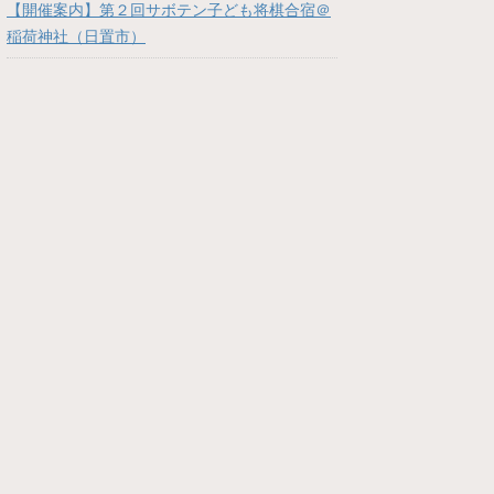
【開催案内】第２回サボテン子ども将棋合宿＠
稲荷神社（日置市）