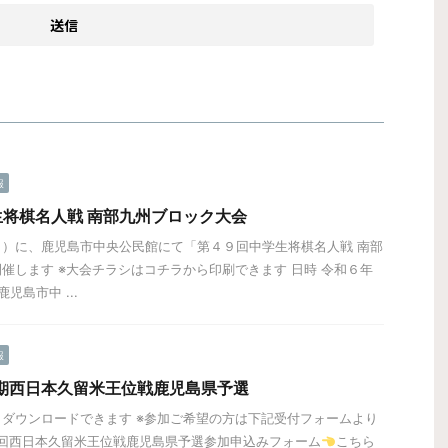
報
将棋名人戦 南部九州ブロック大会
）に、鹿児島市中央公民館にて「第４９回中学生将棋名人戦 南部
催します ※大会チラシはコチラから印刷できます 日時 令和６年
児島市中 ...
報
期西日本久留米王位戦鹿児島県予選
ダウンロードできます ※参加ご希望の方は下記受付フォームより
8回西日本久留米王位戦鹿児島県予選参加申込みフォーム
こちら