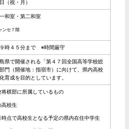
日（祝・月）
一和室・第二和室
ャンセ７階
９時４５分まで ※時間厳守
島県で開催される「第４７回全国高等学校総
部門（開催地：指宿市）に向けて、県内高校
化育成を目的としています。
校将棋部に所属しているもの
の高校生
月時点で高校生となる予定の県内在住中学生