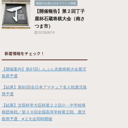
最新のお知らせ＆イベント情報
【開催報告】第２回丁子
屋杯石蔵将棋大会（南さ
つま市）
2026/6/14
新着情報をチェック！
【開催案内】第61回しんぶん赤旗将棋大会鹿児
島県予選
【結果】第80回全日本アマチュア名人戦鹿児島
県予選
【結果】文部科学大臣杯第２２回小・中学校将
棋団体戦／第３９回全国高等学校竜王戦 鹿児
島県予選 ※２大会同時開催