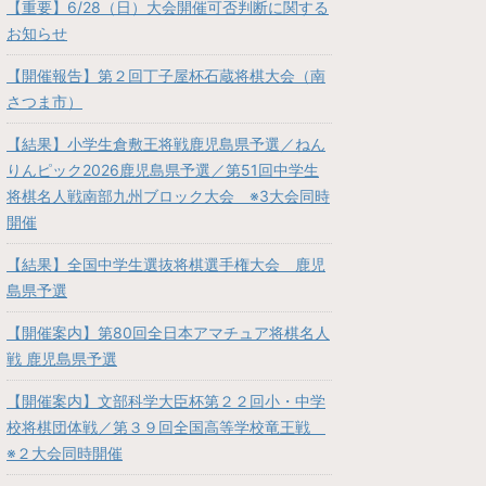
【重要】6/28（日）大会開催可否判断に関する
お知らせ
【開催報告】第２回丁子屋杯石蔵将棋大会（南
さつま市）
【結果】小学生倉敷王将戦鹿児島県予選／ねん
りんピック2026鹿児島県予選／第51回中学生
将棋名人戦南部九州ブロック大会 ※3大会同時
開催
【結果】全国中学生選抜将棋選手権大会 鹿児
島県予選
【開催案内】第80回全日本アマチュア将棋名人
戦 鹿児島県予選
【開催案内】文部科学大臣杯第２２回小・中学
校将棋団体戦／第３９回全国高等学校竜王戦
※２大会同時開催