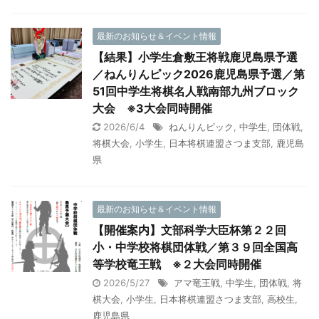
最新のお知らせ＆イベント情報
【結果】小学生倉敷王将戦鹿児島県予選
／ねんりんピック2026鹿児島県予選／第
51回中学生将棋名人戦南部九州ブロック
大会 ※3大会同時開催
2026/6/4
ねんりんピック
,
中学生
,
団体戦
,
将棋大会
,
小学生
,
日本将棋連盟さつま支部
,
鹿児島
県
最新のお知らせ＆イベント情報
【開催案内】文部科学大臣杯第２２回
小・中学校将棋団体戦／第３９回全国高
等学校竜王戦 ※２大会同時開催
2026/5/27
アマ竜王戦
,
中学生
,
団体戦
,
将
棋大会
,
小学生
,
日本将棋連盟さつま支部
,
高校生
,
鹿児島県