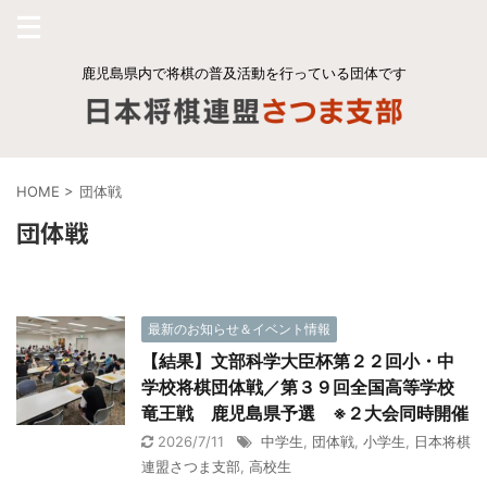
鹿児島県内で将棋の普及活動を行っている団体です
HOME
>
団体戦
団体戦
最新のお知らせ＆イベント情報
【結果】文部科学大臣杯第２２回小・中
学校将棋団体戦／第３９回全国高等学校
竜王戦 鹿児島県予選 ※２大会同時開催
2026/7/11
中学生
,
団体戦
,
小学生
,
日本将棋
連盟さつま支部
,
高校生