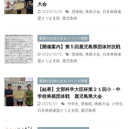
大会
2025/11/28
団体戦
,
将棋大会
,
日本将棋連
盟さつま支部
,
鹿児島県
最新のお知らせ＆イベント情報
【開催案内】第５回鹿児島県団体対抗戦
2025/10/13
団体戦
,
将棋大会
,
日本将棋連
盟さつま支部
,
鹿児島県
最新のお知らせ＆イベント情報
【結果】文部科学大臣杯第２１回小・中
学校将棋団体戦 鹿児島県大会
2025/7/1
中学生
,
団体戦
,
将棋大会
,
小学生
,
日本将棋連盟さつま支部
,
鹿児島県