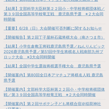
【結果】文部科学大臣杯第２２回小・中学校将棋団体戦／
第３９回全国高等学校竜王戦 鹿児島県予選 ※２大会同
時開催
【重要】6/28（日）大会開催可否判断に関するお知らせ
【開催報告】第２回丁子屋杯石蔵将棋大会（南さつま市）
【結果】小学生倉敷王将戦鹿児島県予選／ねんりんピック
2026鹿児島県予選／第51回中学生将棋名人戦南部九州ブ
ロック大会 ※3大会同時開催
【結果】全国中学生選抜将棋選手権大会 鹿児島県予選
【開催案内】第80回全日本アマチュア将棋名人戦 鹿児島
県予選
【開催案内】文部科学大臣杯第２２回小・中学校将棋団体
戦／第３９回全国高等学校竜王戦 ※２大会同時開催
【開催案内】第２回サボテン子ども将棋合宿＠稲荷神社
（日置市）