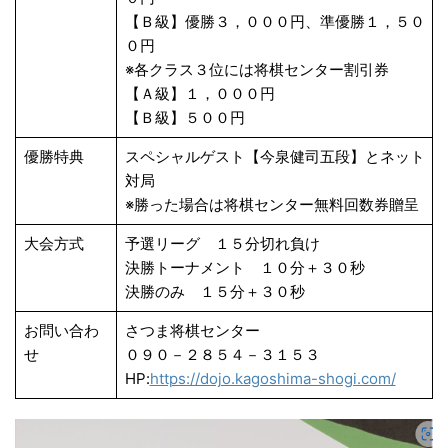
【Ｂ級】優勝３，０００円、準優勝１，５０
０円
※各クラス３位には将棋センター割引券
【Ａ級】１，０００円
【Ｂ級】５００円
優勝特典
スペシャルゲスト【今泉健司五段】とネット
対局
※勝った場合は将棋センター無料回数券贈呈
大会方式
予選リーグ １５分切れ負け
決勝トーナメント １０分＋３０秒
決勝のみ １５分＋３０秒
お問い合わ
さつま将棋センター
せ
０９０－２８５４－３１５３
HP:
https://dojo.kagoshima-shogi.com/