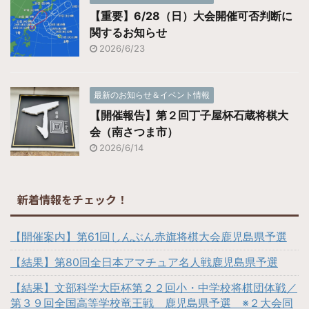
【重要】6/28（日）大会開催可否判断に
関するお知らせ
2026/6/23
最新のお知らせ＆イベント情報
【開催報告】第２回丁子屋杯石蔵将棋大
会（南さつま市）
2026/6/14
新着情報をチェック！
【開催案内】第61回しんぶん赤旗将棋大会鹿児島県予選
【結果】第80回全日本アマチュア名人戦鹿児島県予選
【結果】文部科学大臣杯第２２回小・中学校将棋団体戦／
第３９回全国高等学校竜王戦 鹿児島県予選 ※２大会同