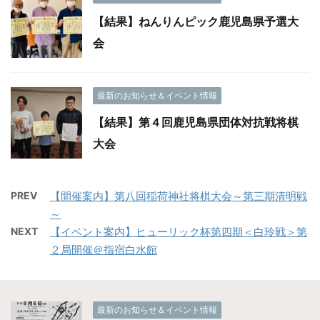
【結果】ねんりんピック鹿児島県予選大
会
最新のお知らせ＆イベント情報
【結果】第４回鹿児島県団体対抗戦将棋
大会
PREV
【開催案内】第八回稲荷神社将棋大会～第三期清明戦
～
NEXT
【イベント案内】ヒューリック杯第四期＜白玲戦＞第
２局開催＠指宿白水館
最新のお知らせ＆イベント情報