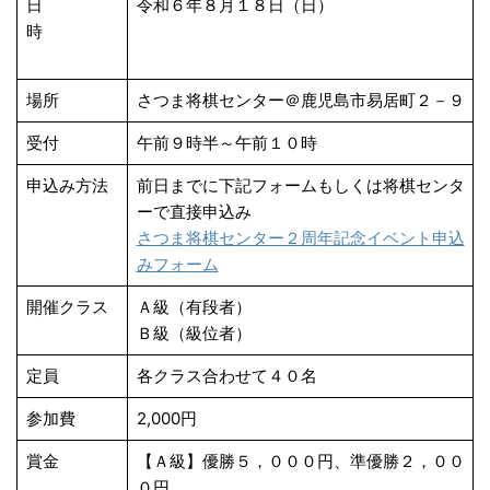
日
令和６年８月１８日（日）
時
場所
さつま将棋センター＠鹿児島市易居町２－９
受付
午前９時半～午前１０時
申込み方法
前日までに下記フォームもしくは将棋センタ
ーで直接申込み
さつま将棋センター２周年記念イベント申込
みフォーム
開催クラス
Ａ級（有段者）
Ｂ級（級位者）
定員
各クラス合わせて４０名
参加費
2,000円
賞金
【Ａ級】優勝５，０００円、準優勝２，００
０円