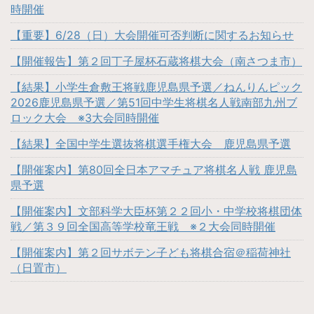
時開催
【重要】6/28（日）大会開催可否判断に関するお知らせ
【開催報告】第２回丁子屋杯石蔵将棋大会（南さつま市）
【結果】小学生倉敷王将戦鹿児島県予選／ねんりんピック
2026鹿児島県予選／第51回中学生将棋名人戦南部九州ブ
ロック大会 ※3大会同時開催
【結果】全国中学生選抜将棋選手権大会 鹿児島県予選
【開催案内】第80回全日本アマチュア将棋名人戦 鹿児島
県予選
【開催案内】文部科学大臣杯第２２回小・中学校将棋団体
戦／第３９回全国高等学校竜王戦 ※２大会同時開催
【開催案内】第２回サボテン子ども将棋合宿＠稲荷神社
（日置市）