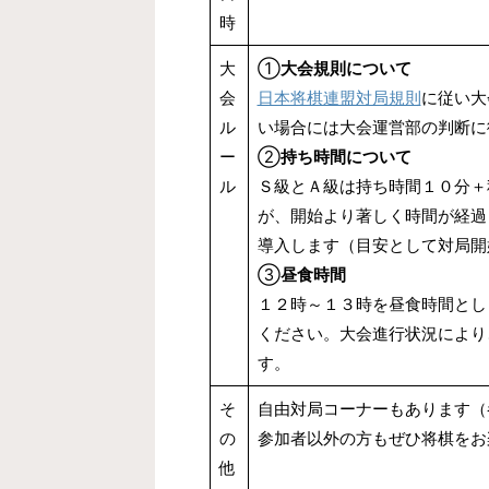
時
大
①
大会規則について
会
日本将棋連盟対局規則
に従い大
ル
い場合には大会運営部の判断に
ー
②
持ち時間について
ル
Ｓ級とＡ級は持ち時間１０分＋
が、開始より著しく時間が経過
導入します（目安として対局開
③
昼食時間
１２時～１３時を昼食時間とし
ください。大会進行状況により
す。
そ
自由対局コーナーもあります（
の
参加者以外の方もぜひ将棋をお
他