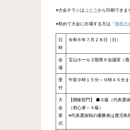
※大会チラシは
コチラ
から印刷できま
※初めて大会に出場する方は「
将棋大
日
令和６年７月２８日（日）
時
会
宝山ホール３階第６会議室（鹿
場
受
午前９時１５分～９時４５分ま
付
大
【開催部門】 ☗Ｓ級（代表選抜
会
（初心者～４級）
形
※代表選抜戦の優勝者は鹿児島
式