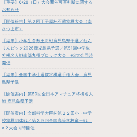
【重要】6/28（日）大会開催可否判断に関する
お知らせ
【開催報告】第２回丁子屋杯石蔵将棋大会（南
さつま市）
【結果】小学生倉敷王将戦鹿児島県予選／ねん
りんピック2026鹿児島県予選／第51回中学生
将棋名人戦南部九州ブロック大会 ※3大会同時
開催
【結果】全国中学生選抜将棋選手権大会 鹿児
島県予選
【開催案内】第80回全日本アマチュア将棋名人
戦 鹿児島県予選
【開催案内】文部科学大臣杯第２２回小・中学
校将棋団体戦／第３９回全国高等学校竜王戦
※２大会同時開催