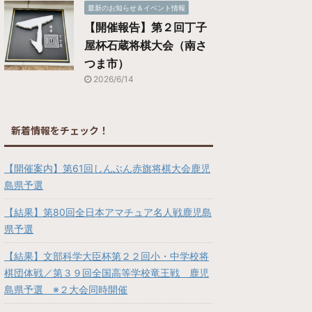
最新のお知らせ＆イベント情報
【開催報告】第２回丁子
屋杯石蔵将棋大会（南さ
つま市）
2026/6/14
新着情報をチェック！
【開催案内】第61回しんぶん赤旗将棋大会鹿児
島県予選
【結果】第80回全日本アマチュア名人戦鹿児島
県予選
【結果】文部科学大臣杯第２２回小・中学校将
棋団体戦／第３９回全国高等学校竜王戦 鹿児
島県予選 ※２大会同時開催