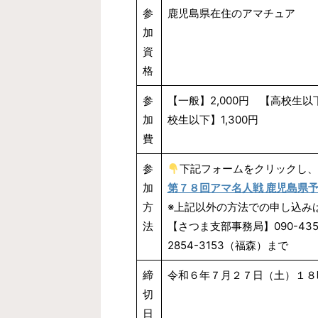
参
鹿児島県在住のアマチュア
加
資
格
参
【一般】2,000円 【高校生以下
加
校生以下】1,300円
費
参
下記フォームをクリックし、
加
第７８回アマ名人戦 鹿児島県
方
※上記以外の方法での申し込み
法
【さつま支部事務局】090-435
2854-3153（福森）まで
締
令和６年７月２７日（土）１８
切
日