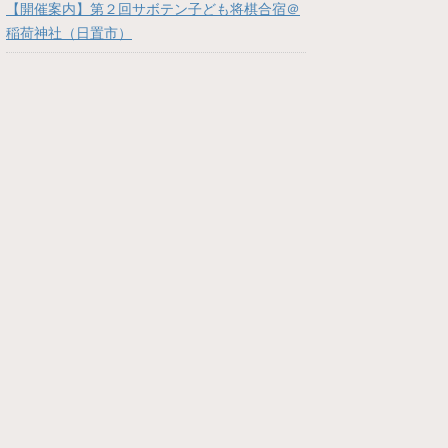
【開催案内】第２回サボテン子ども将棋合宿＠
稲荷神社（日置市）