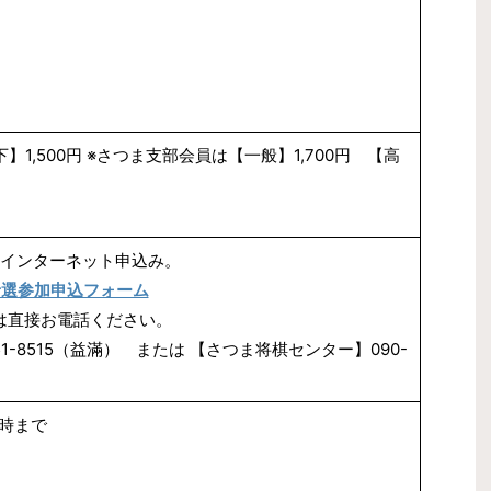
】1,500円 ※さつま支部会員は【一般】1,700円 【高
インターネット申込み。
予選参加申込フォーム
は直接お電話ください。
1-8515（益滿） または 【さつま将棋センター】090-
時まで