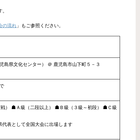
す。
会の流れ
」もご参照ください。
児島県文化センター） ＠ 鹿児島市山下町５－３
で
戦） ☗Ａ級（二段以上） ☗Ｂ級（３級～初段） ☗Ｃ級
県代表として全国大会に出場します