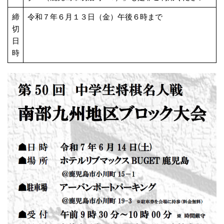
締
令和７年６月１３日（金）午後６時まで
切
日
時