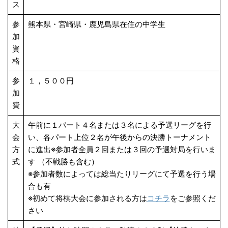
ス
参
熊本県・宮崎県・鹿児島県在住の中学生
加
資
格
参
１，５００円
加
費
大
午前に１パート４名または３名による予選リーグを行
会
い、各パート上位２名が午後からの決勝トーナメント
方
に進出※参加者全員２回または３回の予選対局を行いま
式
す （不戦勝も含む）
※参加者数によっては総当たりリーグにて予選を行う場
合も有
※初めて将棋大会に参加される方は
コチラ
をご参照くだ
さい