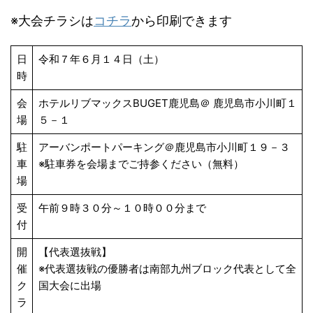
※大会チラシは
コチラ
から印刷できます
日
令和７年６月１４日（土）
時
会
ホテルリブマックスBUGET鹿児島＠ 鹿児島市小川町１
場
５－１
駐
アーバンポートパーキング＠鹿児島市小川町１９－３
車
※駐車券を会場までご持参ください（無料）
場
受
午前９時３０分～１０時００分まで
付
開
【代表選抜戦】
催
※代表選抜戦の優勝者は南部九州ブロック代表として全
ク
国大会に出場
ラ