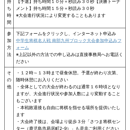
持
【予選】持ち時間１０分＋秒読み３０秒【決勝トーナ
ち
メント】持ち時間１５分＋秒読み３０秒
時
※大会進行状況により変更することもあります
間
参
下記フォームをクリックし、インターネット申込み
加
中学生将棋名人戦 南部九州ブロック大会参加申込みフ
方
ォーム
法
※上記以外の方法での申し込みは直接事務局へお電話く
ださい
そ
・１２時～１３時まで昼食休憩。予選が終わり次第、
の
随時休憩にお入りください
他
・全体としての大会が終わるのは通常１６時頃となり
ますが、大会進行状況や参加人数により変動すること
もございます
・本戦敗退後も自由に将棋を指せる場所を提供いたし
ます
・大会終了後は、会場より徒歩３分「さつま将棋セン
ター（鹿児島市易居町2-9）」も是非ご利用ください