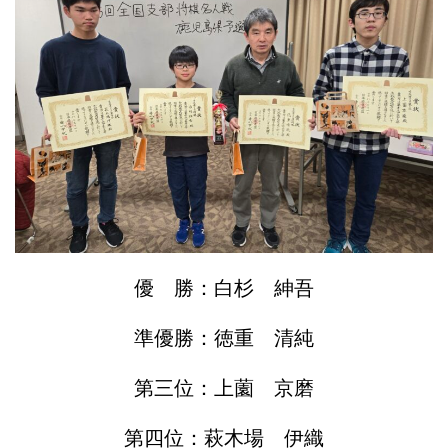
優 勝：白杉 紳吾
準優勝：徳重 清純
第三位：上薗 京磨
第四位：萩木場 伊織