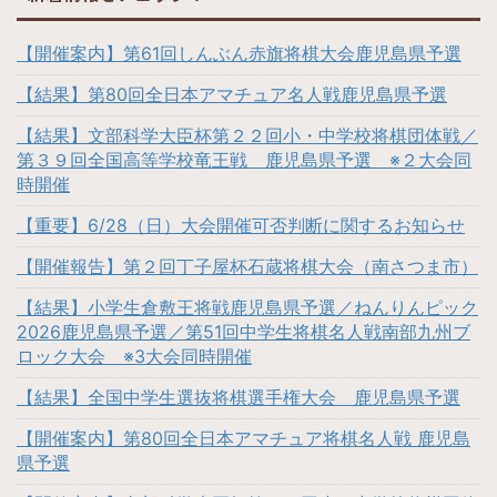
【開催案内】第61回しんぶん赤旗将棋大会鹿児島県予選
【結果】第80回全日本アマチュア名人戦鹿児島県予選
【結果】文部科学大臣杯第２２回小・中学校将棋団体戦／
第３９回全国高等学校竜王戦 鹿児島県予選 ※２大会同
時開催
【重要】6/28（日）大会開催可否判断に関するお知らせ
【開催報告】第２回丁子屋杯石蔵将棋大会（南さつま市）
【結果】小学生倉敷王将戦鹿児島県予選／ねんりんピック
2026鹿児島県予選／第51回中学生将棋名人戦南部九州ブ
ロック大会 ※3大会同時開催
【結果】全国中学生選抜将棋選手権大会 鹿児島県予選
【開催案内】第80回全日本アマチュア将棋名人戦 鹿児島
県予選