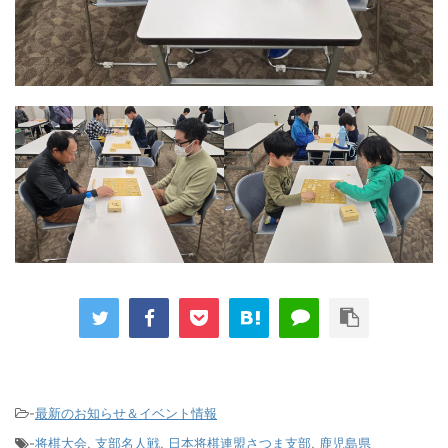
-
最新のお知らせ＆イベント情報
-
将棋大会
,
支部名人戦
,
日本将棋連盟さつま支部
,
鹿児島県