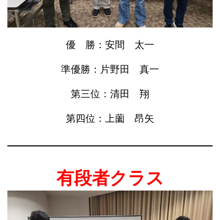
優 勝：安間 太一
準優勝：片野田 真一
第三位：清田 翔
第四位：上薗 昂矢
有段者クラス