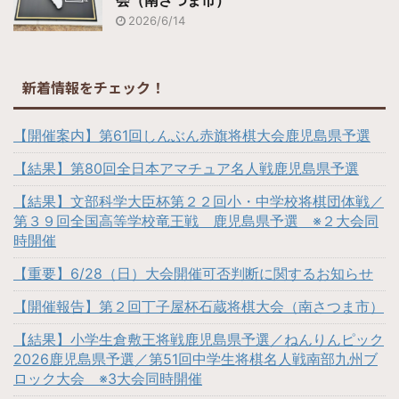
2026/6/14
新着情報をチェック！
【開催案内】第61回しんぶん赤旗将棋大会鹿児島県予選
【結果】第80回全日本アマチュア名人戦鹿児島県予選
【結果】文部科学大臣杯第２２回小・中学校将棋団体戦／
第３９回全国高等学校竜王戦 鹿児島県予選 ※２大会同
時開催
【重要】6/28（日）大会開催可否判断に関するお知らせ
【開催報告】第２回丁子屋杯石蔵将棋大会（南さつま市）
【結果】小学生倉敷王将戦鹿児島県予選／ねんりんピック
2026鹿児島県予選／第51回中学生将棋名人戦南部九州ブ
ロック大会 ※3大会同時開催