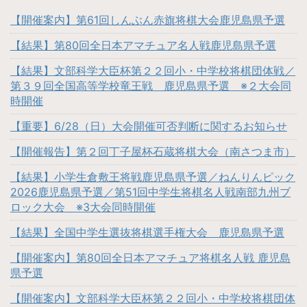
【開催案内】第61回しんぶん赤旗将棋大会鹿児島県予選
【結果】第80回全日本アマチュア名人戦鹿児島県予選
【結果】文部科学大臣杯第２２回小・中学校将棋団体戦／
第３９回全国高等学校竜王戦 鹿児島県予選 ※２大会同
時開催
【重要】6/28（日）大会開催可否判断に関するお知らせ
【開催報告】第２回丁子屋杯石蔵将棋大会（南さつま市）
【結果】小学生倉敷王将戦鹿児島県予選／ねんりんピック
2026鹿児島県予選／第51回中学生将棋名人戦南部九州ブ
ロック大会 ※3大会同時開催
【結果】全国中学生選抜将棋選手権大会 鹿児島県予選
【開催案内】第80回全日本アマチュア将棋名人戦 鹿児島
県予選
【開催案内】文部科学大臣杯第２２回小・中学校将棋団体