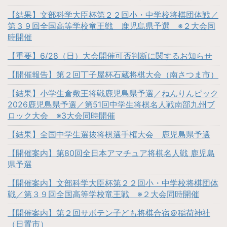
【結果】文部科学大臣杯第２２回小・中学校将棋団体戦／
第３９回全国高等学校竜王戦 鹿児島県予選 ※２大会同
時開催
【重要】6/28（日）大会開催可否判断に関するお知らせ
【開催報告】第２回丁子屋杯石蔵将棋大会（南さつま市）
【結果】小学生倉敷王将戦鹿児島県予選／ねんりんピック
2026鹿児島県予選／第51回中学生将棋名人戦南部九州ブ
ロック大会 ※3大会同時開催
【結果】全国中学生選抜将棋選手権大会 鹿児島県予選
【開催案内】第80回全日本アマチュア将棋名人戦 鹿児島
県予選
【開催案内】文部科学大臣杯第２２回小・中学校将棋団体
戦／第３９回全国高等学校竜王戦 ※２大会同時開催
【開催案内】第２回サボテン子ども将棋合宿＠稲荷神社
（日置市）