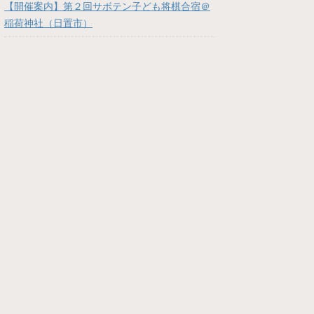
【開催案内】第２回サボテン子ども将棋合宿＠
稲荷神社（日置市）