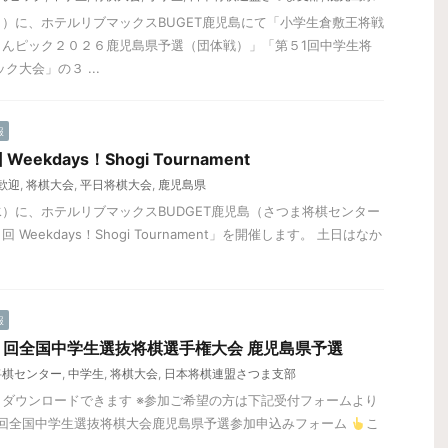
）に、ホテルリブマックスBUGET鹿児島にて「小学生倉敷王将戦
りんピック２０２６鹿児島県予選（団体戦）」「第５1回中学生将
ク大会」の３ ...
報
ekdays！Shogi Tournament
歓迎
,
将棋大会
,
平日将棋大会
,
鹿児島県
）に、ホテルリブマックスBUDGET鹿児島（さつま将棋センター
eekdays！Shogi Tournament」を開催します。 土日はなか
報
回全国中学生選抜将棋選手権大会 鹿児島県予選
将棋センター
,
中学生
,
将棋大会
,
日本将棋連盟さつま支部
ダウンロードできます ※参加ご希望の方は下記受付フォームより
6回全国中学生選抜将棋大会鹿児島県予選参加申込みフォーム
こ