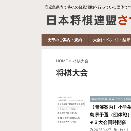
鹿児島県内で将棋の普及活動を行っている団体で
支部のご案内・規約
大会(イベント)・結果
HOME
>
将棋大会
将棋大会
最新のお知らせ＆イベント情
【開催案内】小学生
島県予選（団体戦
※３大会同時開催
2026/4/27
ねんり