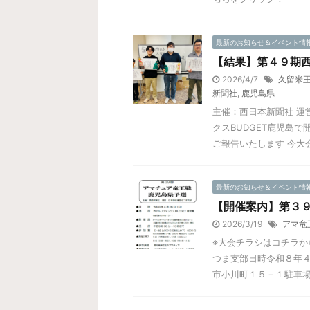
最新のお知らせ＆イベント情
【結果】第４９期西
2026/4/7
久留米
新聞社
,
鹿児島県
主催：西日本新聞社 運
クスBUDGET鹿児島
ご報告いたします 今大会も
最新のお知らせ＆イベント情
【開催案内】第３
2026/3/19
アマ竜
※大会チラシはコチラか
つま支部日時令和８年４
市小川町１５－１駐車場ア