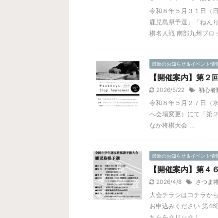
令和８年５月３１日（日
鹿児島県予選」「ねん
棋名人戦 南部九州ブロッ
最新のお知らせ＆イベント情
【開催案内】第２回 We
2026/5/22
初心者
令和８年５月２７日（水
へ会場変更）にて「第２回 W
なか将棋大会 ...
最新のお知らせ＆イベント情
【開催案内】第４６
2026/4/8
さつま
大会チラシはコチラから
お申込みください 第4
ちらをクリック！