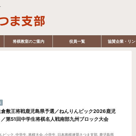
す
将棋教室のご案内
役員一覧
協賛企業・リン
報
倉敷王将戦鹿児島県予選／ねんりんピック2026鹿児
）／第51回中学生将棋名人戦南部九州ブロック大会
んピック
,
中学生
,
将棋大会
,
小学生
,
日本将棋連盟さつま支部
,
鹿児島県