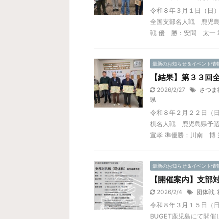
令和８年３月１日（日）
全国支部名人戦 鹿児島
戦 優 勝：安間 太一 準
最新のお知らせ＆イベント情
【結果】第３３回
2026/2/27
さつま
県
令和８年２月２２日（
棋名人戦 鹿児島県予選
宣孝 準優勝：川南 博 
最新のお知らせ＆イベント情
【開催案内】支部
2026/2/4
団体戦
,
令和８年３月１５日（
BUGET鹿児島にて開