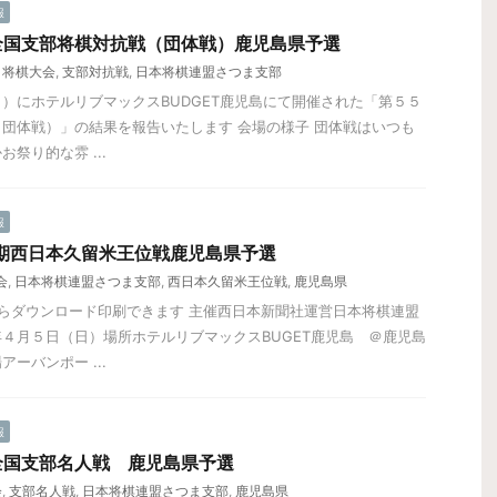
報
全国支部将棋対抗戦（団体戦）鹿児島県予選
,
将棋大会
,
支部対抗戦
,
日本将棋連盟さつま支部
）にホテルリブマックスBUDGET鹿児島にて開催された「第５５
団体戦）」の結果を報告いたします 会場の様子 団体戦はいつも
祭り的な雰 ...
報
期西日本久留米王位戦鹿児島県予選
会
,
日本将棋連盟さつま支部
,
西日本久留米王位戦
,
鹿児島県
らダウンロード印刷できます 主催西日本新聞社運営日本将棋連盟
４月５日（日）場所ホテルリブマックスBUGET鹿児島 ＠鹿児島
ーバンポー ...
報
全国支部名人戦 鹿児島県予選
会
,
支部名人戦
,
日本将棋連盟さつま支部
,
鹿児島県