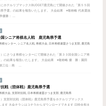
にホテルリブマックスBUDGET鹿児島にて開催された「第５５回
県予選」の結果を報告いたします。 大会結果 ※敬称略 代表選抜
優勝： ...
報
全国シニア将棋名人戦 鹿児島県予選
将棋センター
,
シニア名人戦
,
将棋大会
,
日本将棋連盟さつま支部
,
鹿児島
日）にさつま将棋センターにて開催された「第３３回全国シニア将
」の結果を報告いたします。 大会結果 ※敬称略 優 勝：園田
第三位：商 ...
報
対抗戦（団体戦）鹿児島県予選
将棋大会
,
支部対抗戦
,
日本将棋連盟さつま支部
,
鹿児島県
日）支部対抗戦（団体戦）鹿児島県予選をホテルリブマックス
催します 大会チラシはコチラからダウンロードできます 日時令和８