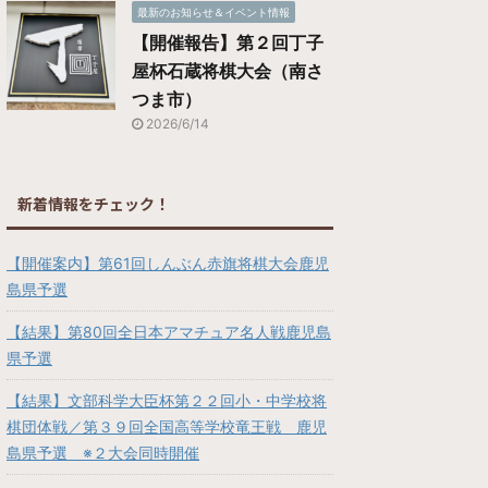
最新のお知らせ＆イベント情報
【開催報告】第２回丁子
屋杯石蔵将棋大会（南さ
つま市）
2026/6/14
新着情報をチェック！
【開催案内】第61回しんぶん赤旗将棋大会鹿児
島県予選
【結果】第80回全日本アマチュア名人戦鹿児島
県予選
【結果】文部科学大臣杯第２２回小・中学校将
棋団体戦／第３９回全国高等学校竜王戦 鹿児
島県予選 ※２大会同時開催