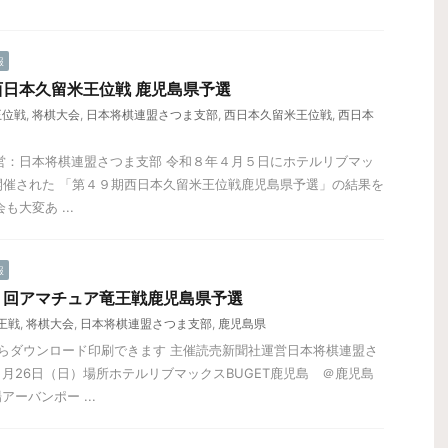
報
日本久留米王位戦 鹿児島県予選
王位戦
,
将棋大会
,
日本将棋連盟さつま支部
,
西日本久留米王位戦
,
西日本
営：日本将棋連盟さつま支部 令和８年４月５日にホテルリブマッ
で開催された 「第４９期西日本久留米王位戦鹿児島県予選」の結果を
大変あ ...
報
９回アマチュア竜王戦鹿児島県予選
王戦
,
将棋大会
,
日本将棋連盟さつま支部
,
鹿児島県
らダウンロード印刷できます 主催読売新聞社運営日本将棋連盟さ
月26日（日）場所ホテルリブマックスBUGET鹿児島 ＠鹿児島
ーバンポー ...