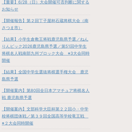
【重要】6/28（日）大会開催可否判断に関する
お知らせ
【開催報告】第２回丁子屋杯石蔵将棋大会（南
さつま市）
【結果】小学生倉敷王将戦鹿児島県予選／ねん
りんピック2026鹿児島県予選／第51回中学生
将棋名人戦南部九州ブロック大会 ※3大会同時
開催
【結果】全国中学生選抜将棋選手権大会 鹿児
島県予選
【開催案内】第80回全日本アマチュア将棋名人
戦 鹿児島県予選
【開催案内】文部科学大臣杯第２２回小・中学
校将棋団体戦／第３９回全国高等学校竜王戦
※２大会同時開催