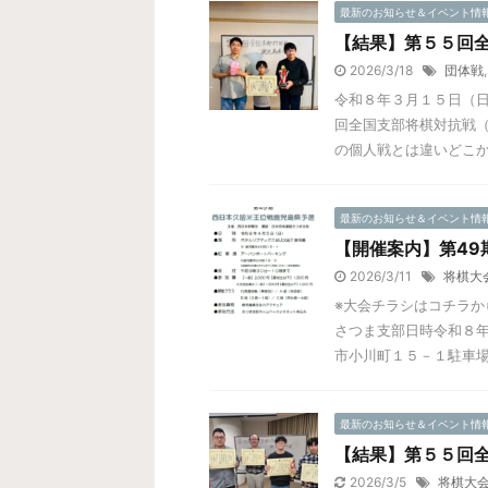
最新のお知らせ＆イベント情
【結果】第５５回
2026/3/18
団体戦
令和８年３月１５日（日
回全国支部将棋対抗戦（
の個人戦とは違いどこかお
最新のお知らせ＆イベント情
【開催案内】第49
2026/3/11
将棋大
※大会チラシはコチラか
さつま支部日時令和８年
市小川町１５－１駐車場ア
最新のお知らせ＆イベント情
【結果】第５５回
2026/3/5
将棋大