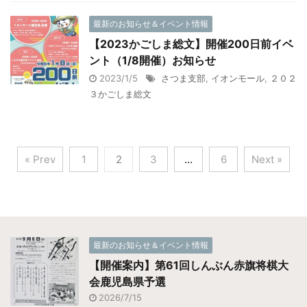
最新のお知らせ＆イベント情報
【2023かごしま総文】開催200日前イベ
ント（1/8開催）お知らせ
2023/1/5
さつま支部
,
イオンモール
,
２０２
３かごしま総文
« Prev
1
2
3
…
6
Next »
最新のお知らせ＆イベント情報
【開催案内】第61回しんぶん赤旗将棋大
会鹿児島県予選
2026/7/15