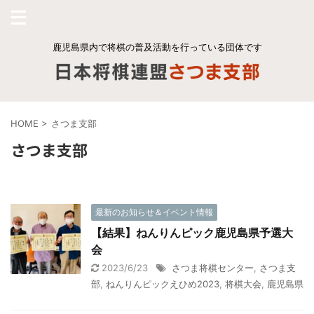
鹿児島県内で将棋の普及活動を行っている団体です
HOME
>
さつま支部
さつま支部
最新のお知らせ＆イベント情報
【結果】ねんりんピック鹿児島県予選大
会
2023/6/23
さつま将棋センター
,
さつま支
部
,
ねんりんピックえひめ2023
,
将棋大会
,
鹿児島県