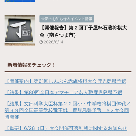
最新のお知らせ＆イベント情報
【開催報告】第２回丁子屋杯石蔵将棋大
会（南さつま市）
2026/6/14
新着情報をチェック！
【開催案内】第61回しんぶん赤旗将棋大会鹿児島県予選
【結果】第80回全日本アマチュア名人戦鹿児島県予選
【結果】文部科学大臣杯第２２回小・中学校将棋団体戦／
第３９回全国高等学校竜王戦 鹿児島県予選 ※２大会同
時開催
【重要】6/28（日）大会開催可否判断に関するお知らせ