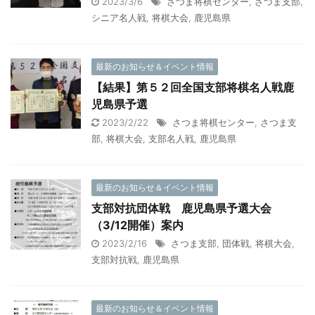
2023/3/6
さつま将棋センター
,
さつま支部
,
シニア名人戦
,
将棋大会
,
鹿児島県
最新のお知らせ＆イベント情報
【結果】第５２回全国支部将棋名人戦鹿
児島県予選
2023/2/22
さつま将棋センター
,
さつま支
部
,
将棋大会
,
支部名人戦
,
鹿児島県
最新のお知らせ＆イベント情報
支部対抗団体戦 鹿児島県予選大会
（3/12開催）案内
2023/2/16
さつま支部
,
団体戦
,
将棋大会
,
支部対抗戦
,
鹿児島県
最新のお知らせ＆イベント情報