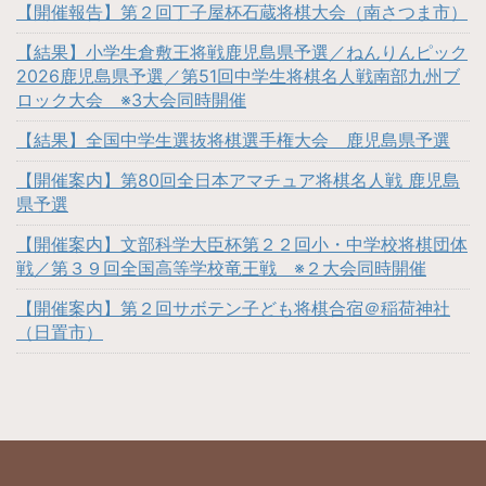
【開催報告】第２回丁子屋杯石蔵将棋大会（南さつま市）
【結果】小学生倉敷王将戦鹿児島県予選／ねんりんピック
2026鹿児島県予選／第51回中学生将棋名人戦南部九州ブ
ロック大会 ※3大会同時開催
【結果】全国中学生選抜将棋選手権大会 鹿児島県予選
【開催案内】第80回全日本アマチュア将棋名人戦 鹿児島
県予選
【開催案内】文部科学大臣杯第２２回小・中学校将棋団体
戦／第３９回全国高等学校竜王戦 ※２大会同時開催
【開催案内】第２回サボテン子ども将棋合宿＠稲荷神社
（日置市）