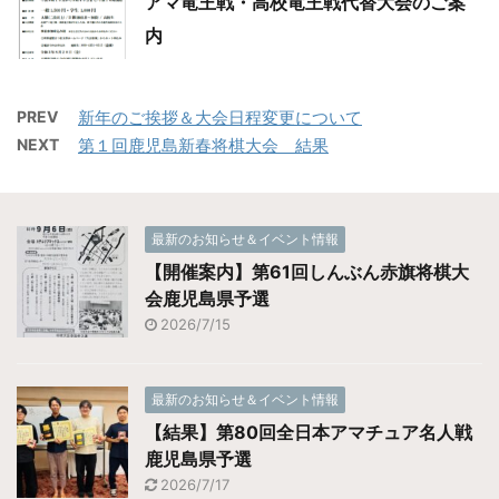
アマ竜王戦・高校竜王戦代替大会のご案
内
PREV
新年のご挨拶＆大会日程変更について
NEXT
第１回鹿児島新春将棋大会 結果
最新のお知らせ＆イベント情報
【開催案内】第61回しんぶん赤旗将棋大
会鹿児島県予選
2026/7/15
最新のお知らせ＆イベント情報
【結果】第80回全日本アマチュア名人戦
鹿児島県予選
2026/7/17