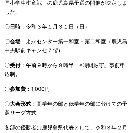
国小学生棋童戦」の鹿児島県予選の開催が決定しま
した。
〇
日時
：令和３年１月３１日（日）
〇
会場
：よかセンター第一和室・第二和室（鹿児島
中央駅前キャンセ７階）
〇
受付
：午前９時から９時半 ※時間厳守。事前申
込制。
〇
参加費
：1,000円
〇
大会形式
：高学年の部と低学年の部に分けての予
選リーグ方式
各部の優勝者は鹿児島県代表として、令和３年２月