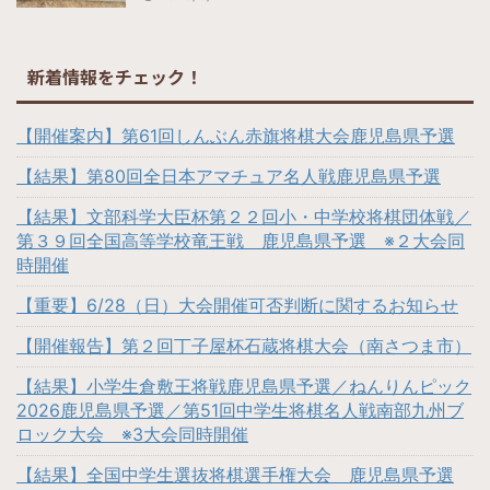
新着情報をチェック！
【開催案内】第61回しんぶん赤旗将棋大会鹿児島県予選
【結果】第80回全日本アマチュア名人戦鹿児島県予選
【結果】文部科学大臣杯第２２回小・中学校将棋団体戦／
第３９回全国高等学校竜王戦 鹿児島県予選 ※２大会同
時開催
【重要】6/28（日）大会開催可否判断に関するお知らせ
【開催報告】第２回丁子屋杯石蔵将棋大会（南さつま市）
【結果】小学生倉敷王将戦鹿児島県予選／ねんりんピック
2026鹿児島県予選／第51回中学生将棋名人戦南部九州ブ
ロック大会 ※3大会同時開催
【結果】全国中学生選抜将棋選手権大会 鹿児島県予選