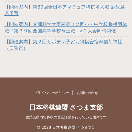
【開催案内】第80回全日本アマチュア将棋名人戦 鹿児島
県予選
【開催案内】文部科学大臣杯第２２回小・中学校将棋団体
戦／第３９回全国高等学校竜王戦 ※２大会同時開催
【開催案内】第２回サボテン子ども将棋合宿＠稲荷神社
（日置市）
プライバシーポリシー
お問い合わせ
日本将棋連盟 さつま支部
鹿児島県内で将棋の普及活動を行っている団体です
© 2026 日本将棋連盟 さつま支部