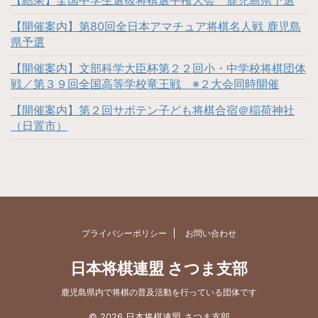
【開催案内】第80回全日本アマチュア将棋名人戦 鹿児島
県予選
【開催案内】文部科学大臣杯第２２回小・中学校将棋団体
戦／第３９回全国高等学校竜王戦 ※２大会同時開催
【開催案内】第２回サボテン子ども将棋合宿＠稲荷神社
（日置市）
プライバシーポリシー
お問い合わせ
日本将棋連盟 さつま支部
鹿児島県内で将棋の普及活動を行っている団体です
© 2026 日本将棋連盟 さつま支部