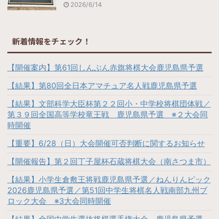
2026/6/14
新着情報をチェック！
【開催案内】第61回しんぶん赤旗将棋大会鹿児島県予選
【結果】第80回全日本アマチュア名人戦鹿児島県予選
【結果】文部科学大臣杯第２２回小・中学校将棋団体戦／
第３９回全国高等学校竜王戦 鹿児島県予選 ※２大会同
時開催
【重要】6/28（日）大会開催可否判断に関するお知らせ
【開催報告】第２回丁子屋杯石蔵将棋大会（南さつま市）
【結果】小学生倉敷王将戦鹿児島県予選／ねんりんピック
2026鹿児島県予選／第51回中学生将棋名人戦南部九州ブ
ロック大会 ※3大会同時開催
【結果】全国中学生選抜将棋選手権大会 鹿児島県予選