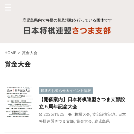
鹿児島県内で将棋の普及活動を行っている団体です
HOME
>
賞金大会
賞金大会
最新のお知らせ＆イベント情報
【開催案内】日本将棋連盟さつま支部設
立５周年記念大会
2025/11/25
将棋大会
,
支部設立記念
,
日本
将棋連盟さつま支部
,
賞金大会
,
鹿児島県