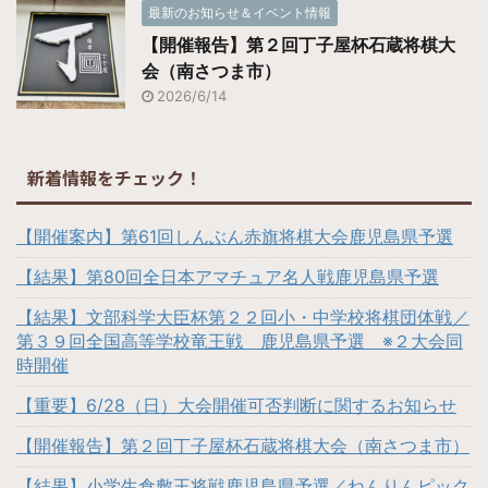
最新のお知らせ＆イベント情報
【開催報告】第２回丁子屋杯石蔵将棋大
会（南さつま市）
2026/6/14
新着情報をチェック！
【開催案内】第61回しんぶん赤旗将棋大会鹿児島県予選
【結果】第80回全日本アマチュア名人戦鹿児島県予選
【結果】文部科学大臣杯第２２回小・中学校将棋団体戦／
第３９回全国高等学校竜王戦 鹿児島県予選 ※２大会同
時開催
【重要】6/28（日）大会開催可否判断に関するお知らせ
【開催報告】第２回丁子屋杯石蔵将棋大会（南さつま市）
【結果】小学生倉敷王将戦鹿児島県予選／ねんりんピック