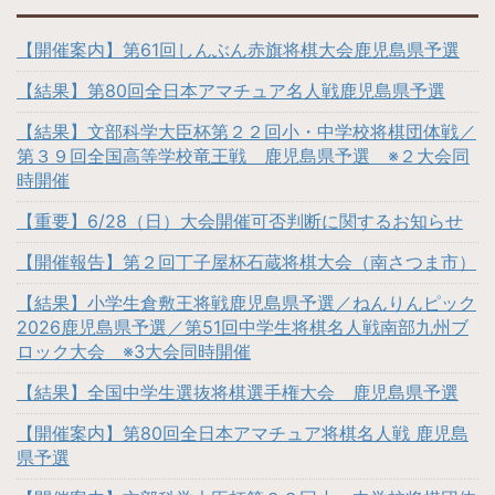
【開催案内】第61回しんぶん赤旗将棋大会鹿児島県予選
【結果】第80回全日本アマチュア名人戦鹿児島県予選
【結果】文部科学大臣杯第２２回小・中学校将棋団体戦／
第３９回全国高等学校竜王戦 鹿児島県予選 ※２大会同
時開催
【重要】6/28（日）大会開催可否判断に関するお知らせ
【開催報告】第２回丁子屋杯石蔵将棋大会（南さつま市）
【結果】小学生倉敷王将戦鹿児島県予選／ねんりんピック
2026鹿児島県予選／第51回中学生将棋名人戦南部九州ブ
ロック大会 ※3大会同時開催
【結果】全国中学生選抜将棋選手権大会 鹿児島県予選
【開催案内】第80回全日本アマチュア将棋名人戦 鹿児島
県予選