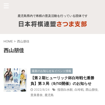
鹿児島県内で将棋の普及活動を行っている団体です
HOME
>
西山朋佳
西山朋佳
最新のお知らせ＆イベント情報
【第２期ヒューリック杯白玲戦七番勝
負】第３局（9/10開催）のお知らせ
2022/8/24
指宿白水館
,
白玲戦
,
西山朋佳
,
里美香奈
,
鹿児島