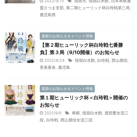
2022/9/15
指宿市
,
指宿白水館
,
日本将棋連
盟さつま支部
,
第二期ヒューリック杯白玲戦第三局
,
鹿児島県
最新のお知らせ＆イベント情報
【第２期ヒューリック杯白玲戦七番勝
負】第３局（9/10開催）のお知らせ
2022/8/24
指宿白水館
,
白玲戦
,
西山朋佳
,
里美香奈
,
鹿児島
最新のお知らせ＆イベント情報
第１期ヒューリック杯＜白玲戦＞開催の
お知らせ
2021/9/6
将棋
,
指宿白水館
,
渡部愛女流三
段
,
白玲戦
,
西山朋佳女流三冠