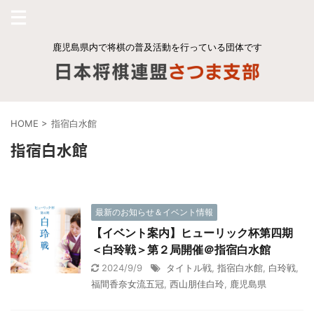
鹿児島県内で将棋の普及活動を行っている団体です
HOME
>
指宿白水館
指宿白水館
最新のお知らせ＆イベント情報
【イベント案内】ヒューリック杯第四期
＜白玲戦＞第２局開催＠指宿白水館
2024/9/9
タイトル戦
,
指宿白水館
,
白玲戦
,
福間香奈女流五冠
,
西山朋佳白玲
,
鹿児島県