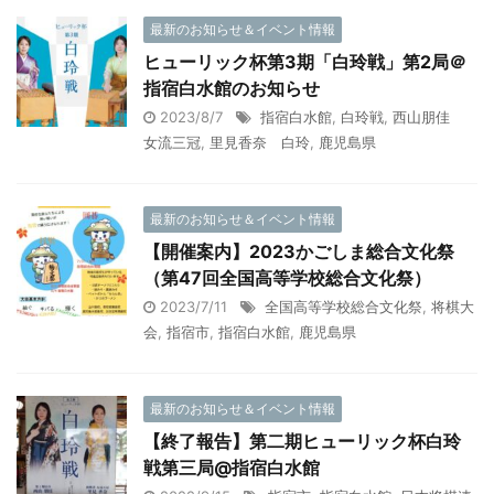
最新のお知らせ＆イベント情報
ヒューリック杯第3期「白玲戦」第2局＠
指宿白水館のお知らせ
2023/8/7
指宿白水館
,
白玲戦
,
西山朋佳
女流三冠
,
里見香奈 白玲
,
鹿児島県
最新のお知らせ＆イベント情報
【開催案内】2023かごしま総合文化祭
（第47回全国高等学校総合文化祭）
2023/7/11
全国高等学校総合文化祭
,
将棋大
会
,
指宿市
,
指宿白水館
,
鹿児島県
最新のお知らせ＆イベント情報
【終了報告】第二期ヒューリック杯白玲
戦第三局@指宿白水館