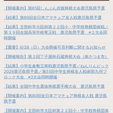
【開催案内】第61回しんぶん赤旗将棋大会鹿児島県予選
【結果】第80回全日本アマチュア名人戦鹿児島県予選
【結果】文部科学大臣杯第２２回小・中学校将棋団体戦／
第３９回全国高等学校竜王戦 鹿児島県予選 ※２大会同
時開催
【重要】6/28（日）大会開催可否判断に関するお知らせ
【開催報告】第２回丁子屋杯石蔵将棋大会（南さつま市）
【結果】小学生倉敷王将戦鹿児島県予選／ねんりんピック
2026鹿児島県予選／第51回中学生将棋名人戦南部九州ブ
ロック大会 ※3大会同時開催
【結果】全国中学生選抜将棋選手権大会 鹿児島県予選
【開催案内】第80回全日本アマチュア将棋名人戦 鹿児島
県予選
【開催案内】文部科学大臣杯第２２回小・中学校将棋団体