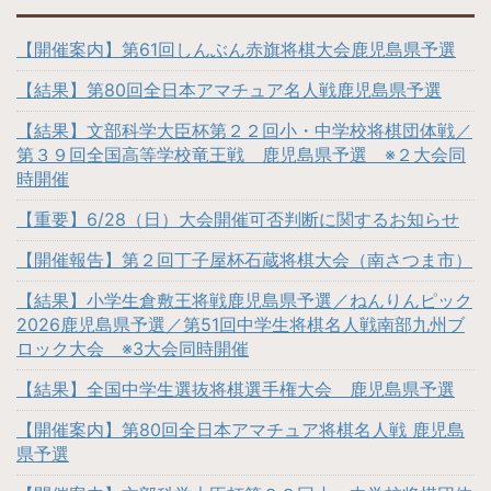
【開催案内】第61回しんぶん赤旗将棋大会鹿児島県予選
【結果】第80回全日本アマチュア名人戦鹿児島県予選
【結果】文部科学大臣杯第２２回小・中学校将棋団体戦／
第３９回全国高等学校竜王戦 鹿児島県予選 ※２大会同
時開催
【重要】6/28（日）大会開催可否判断に関するお知らせ
【開催報告】第２回丁子屋杯石蔵将棋大会（南さつま市）
【結果】小学生倉敷王将戦鹿児島県予選／ねんりんピック
2026鹿児島県予選／第51回中学生将棋名人戦南部九州ブ
ロック大会 ※3大会同時開催
【結果】全国中学生選抜将棋選手権大会 鹿児島県予選
【開催案内】第80回全日本アマチュア将棋名人戦 鹿児島
県予選