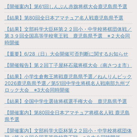
【開催案内】第61回しんぶん赤旗将棋大会鹿児島県予選
【結果】第80回全日本アマチュア名人戦鹿児島県予選
【結果】文部科学大臣杯第２２回小・中学校将棋団体戦／
第３９回全国高等学校竜王戦 鹿児島県予選 ※２大会同
時開催
【重要】6/28（日）大会開催可否判断に関するお知らせ
【開催報告】第２回丁子屋杯石蔵将棋大会（南さつま市）
【結果】小学生倉敷王将戦鹿児島県予選／ねんりんピック
2026鹿児島県予選／第51回中学生将棋名人戦南部九州ブ
ロック大会 ※3大会同時開催
【結果】全国中学生選抜将棋選手権大会 鹿児島県予選
【開催案内】第80回全日本アマチュア将棋名人戦 鹿児島
県予選
【開催案内】文部科学大臣杯第２２回小・中学校将棋団体